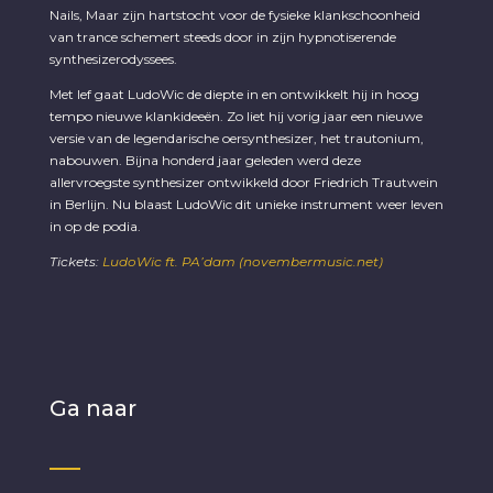
Nails, Maar zijn hartstocht voor de fysieke klankschoonheid
van trance schemert steeds door in zijn hypnotiserende
synthesizerodyssees.
Met lef gaat LudoWic de diepte in en ontwikkelt hij in hoog
tempo nieuwe klankideeën. Zo liet hij vorig jaar een nieuwe
versie van de legendarische oersynthesizer, het trautonium,
nabouwen. Bijna honderd jaar geleden werd deze
allervroegste synthesizer ontwikkeld door Friedrich Trautwein
in Berlijn. Nu blaast LudoWic dit unieke instrument weer leven
in op de podia.
Tickets:
LudoWic ft. PA’dam (novembermusic.net)
Ga naar