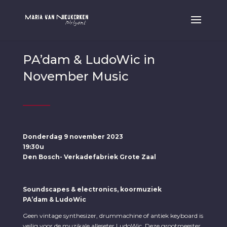
PA’dam & LudoWic in
November Music
Donderdag 9 november 2023
19:30u
Den Bosch- Verkadefabriek Grote Zaal
Soundscapes & electronics, koormuziek
PA’dam & LudoWic
Geen vintage synthesizer, drummachine of antiek keyboard is
veilig voor de muzikale alleseter LudoWic. Deze grootmeester