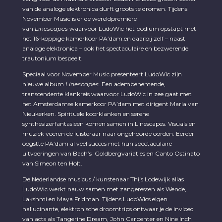
van de analoge elektronica durft groots te dromen. Tijdens
November Music is er de wereldpremière
van
Linescapes
waarvoor LudoWic het podium opstapt met
het 16-koppige kamerkoor PA’dam.en daarbij zelf – naast
analoge elektronica – ook het spectaculaire en bezwerende
trautonium bespeelt.
Speciaal voor November Music presenteert LudoWic zijn
nieuwe album
Linescapes
. Een adembenemende,
transcendente klankreis waarvoor LudoWic in zee gaat met
het Amsterdamse kamerkoor PA’dam met dirigent Maria van
Nieukerken. Spirituele koorklanken en serene
synthesizerfantasieën komen samen in Linescapes. Visuals en
muziek voeren de luisteraar naar ongehoorde oorden. Eerder
oogstte PA’dam al veel succes met hun spectaculaire
uitvoeringen van Bach’s Goldbergvariaties en Canto Ostinato
van Simeon ten Holt.
De Nederlandse musicus / kunstenaar Thijs Lodewijk alias
LudoWic werkt nauw samen met zangeressen als Wende,
Lakshmi en Maya Fridman. Tijdens LudoWics eigen
hallucinante, elektronische droomtrips ontwaar je de invloed
van acts als Tangerine Dream, John Carpenter en Nine Inch