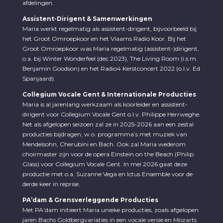
afdelingen.
Assistent-Dirigent & Samenwerkingen
Maria werkt regelmatig als assistent-dirigent, bijvoorbeeld bij
het Groot Omroepkoor en het Vlaams Radio Koor. Bij het
Groot Omroepkoor was Maria regelmatig (assistent-)dirigent,
o.a. bij Winter Wonderfeel (dec 2023), The Living Room (i.s.m.
Benjamin Goodson) en het Radio4 Kerstconcert 2022 (o.l.v. Ed
Spanjaard).
Collegium Vocale Gent & Internationale Producties
Maria is al jarenlang werkzaam als koorleider en assistent-
dirigent voor Collegium Vocale Gent o.l.v. Philippe Herrweghe.
Net als afgelopen seizoen zal ze in 2025-2026 aan een zestal
producties bijdragen, w.o. programma’s met muziek van
Mendelsohn, Cherubini en Bach. Ook zal Maria wederom
choirmaster zijn voor de opera Einstein on the Beach (Philip
Glass) voor Collegium Vocale Gent. In mei 2026 gaat deze
productie met o.a. Suzanne Vega en Ictus Ensemble voor de
derde keer in reprise.
PA’dam & Grensverleggende Producties
Met PA’dam initieert Maria unieke producties, zoals afgelopen
jaren Bachs Goldbergvariaties in een vocale versie en Mozarts