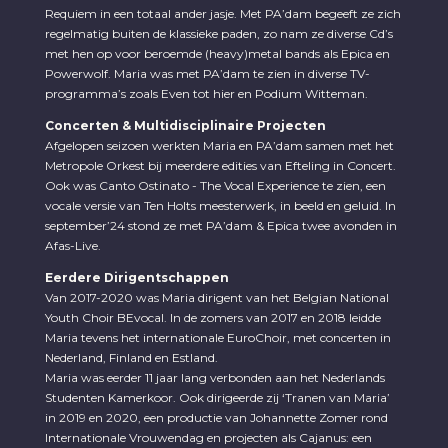
Requiem in een totaal ander jasje. Met PA’dam begeeft ze zich
regelmatig buiten de klassieke paden, zo nam ze diverse Cd’s
met hen op voor beroemde (heavy)metal bands als Epica en
Powerwolf. Maria was met PA’dam te zien in diverse TV-
programma’s zoals Even tot hier en Podium Witteman.
Concerten & Multidisciplinaire Projecten
Afgelopen seizoen werkten Maria en PA’dam samen met het
Metropole Orkest bij meerdere edities van Efteling in Concert.
Ook was Canto Ostinato - The Vocal Experience te zien, een
vocale versie van Ten Holts meesterwerk, in beeld en geluid. In
september’24 stond ze met PA’dam & Epica twee avonden in
Afas-Live.
Eerdere Dirigentschappen
Van 2017-2020 was Maria dirigent van het Belgian National
Youth Choir BEvocal. In de zomers van 2017 en 2018 leidde
Maria tevens het internationale EuroChoir, met concerten in
Nederland, Finland en Estland.
Maria was eerder 11 jaar lang verbonden aan het Nederlands
Studenten Kamerkoor. Ook dirigeerde zij ‘Tranen van Maria’
in 2019 en 2020, een productie van Johannette Zomer rond
Internationale Vrouwendag en projecten als Cajanus: een