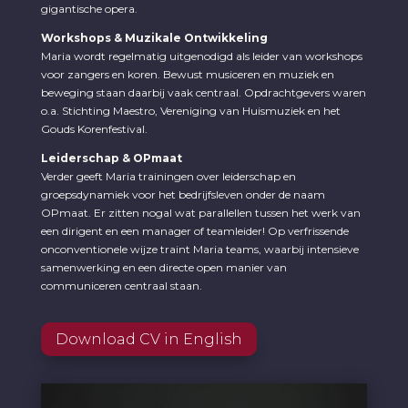
gigantische opera.
Workshops & Muzikale Ontwikkeling
Maria wordt regelmatig uitgenodigd als leider van workshops
voor zangers en koren. Bewust musiceren en muziek en
beweging staan daarbij vaak centraal. Opdrachtgevers waren
o.a. Stichting Maestro, Vereniging van Huismuziek en het
Gouds Korenfestival.
Leiderschap & OPmaat
Verder geeft Maria trainingen over leiderschap en
groepsdynamiek voor het bedrijfsleven onder de naam
OPmaat. Er zitten nogal wat parallellen tussen het werk van
een dirigent en een manager of teamleider! Op verfrissende
onconventionele wijze traint Maria teams, waarbij intensieve
samenwerking en een directe open manier van
communiceren centraal staan.
Download CV in English